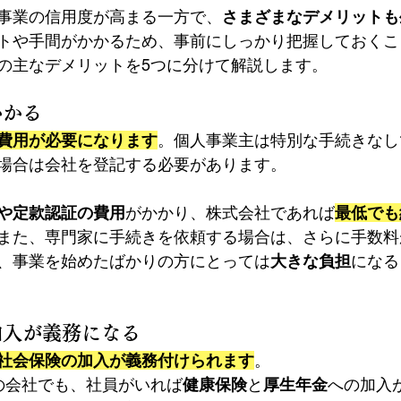
事業の信用度が高まる一方で、
さまざまなデメリットも
トや手間がかかるため、事前にしっかり把握しておくこ
の主なデメリットを5つに分けて解説します。
かかる
費用が必要になります
。個人事業主は特別な手続きなし
場合は会社を登記する必要があります。
や定款認証の費用
がかかり、株式会社であれば
最低でも
また、専門家に手続きを依頼する場合は、さらに手数料
、事業を始めたばかりの方にとっては
大きな負担
になる
の加入が義務になる
社会保険の加入が義務付けられます
。
の会社でも、社員がいれば
健康保険
と
厚生年金
への加入